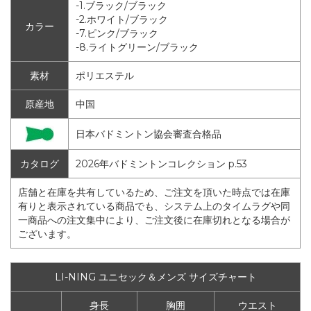
-1.ブラック/ブラック
-2.ホワイト/ブラック
カラー
-7.ピンク/ブラック
-8.ライトグリーン/ブラック
素材
ポリエステル
原産地
中国
日本バドミントン協会審査合格品
カタログ
2026年バドミントンコレクション p.53
店舗と在庫を共有しているため、ご注文を頂いた時点では在庫
有りと表示されている商品でも、システム上のタイムラグや同
一商品への注文集中により、ご注文後に在庫切れとなる場合が
ございます。
LI-NING ユニセック＆メンズ サイズチャート
身長
胸囲
ウエスト