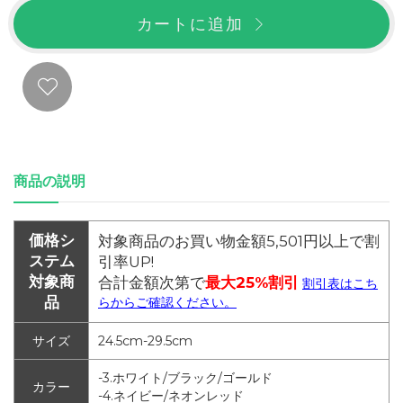
カートに追加
商品の説明
価格シ
対象商品のお買い物金額5,501円以上で割
ステム
引率UP!
対象商
合計金額次第で
最大25%割引
割引表はこち
品
らからご確認ください。
サイズ
24.5cm-29.5cm
-3.ホワイト/ブラック/ゴールド
カラー
-4.ネイビー/ネオンレッド