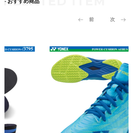
- おすすめ商品
前
次