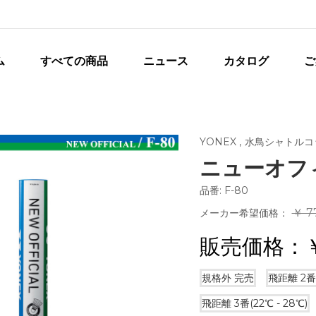
ム
すべての商品
ニュース
カタログ
ご
YONEX
,
水鳥シャトルコ
ニューオフィシ
品番: F-80
￥ 7
メーカー希望価格：
販売価格：
規格外
完売
飛距離 2番(
飛距離 3番(22℃ - 28℃)