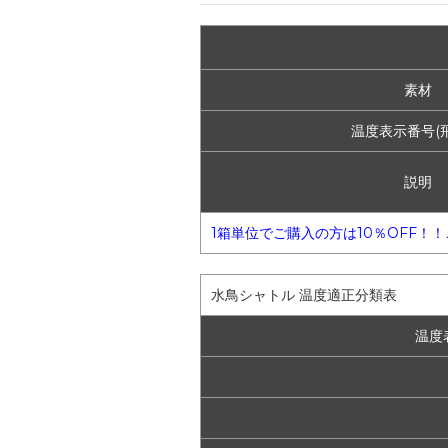
素材
温度表示番号(
説明
1箱単位でご購入の方は10％OFF！
水鳥シャトル 温度適正分類表
温度