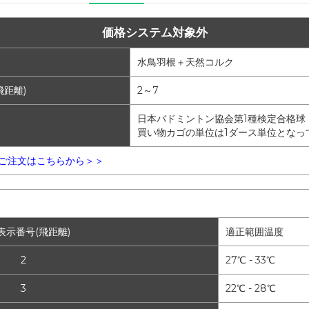
価格システム対象外
水鳥羽根＋天然コルク
飛距離)
2～7
日本バドミントン協会第1種検定合格球
買い物カゴの単位は1ダース単位となっ
！ご注文はこちらから＞＞
表示番号(飛距離)
適正範囲温度
2
27℃ - 33℃
3
22℃ - 28℃