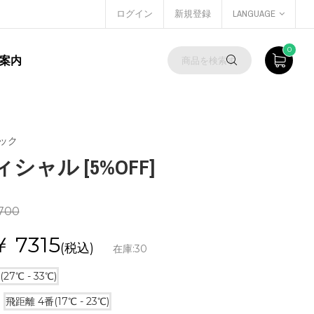
ログイン
新規登録
LANGUAGE
0
案内
ック
ャル [5%OFF]
700
￥
7315
(税込)
在庫:
30
27℃ - 33℃)
飛距離 4番(17℃ - 23℃)