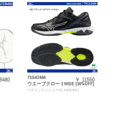
73JTB403
￥ 11550
￥ 20240
 WIDE [30%OFF]
ACROSPEED3
,
,
ューズ
MIZUNO
バドミントンラケット
MIZUNO