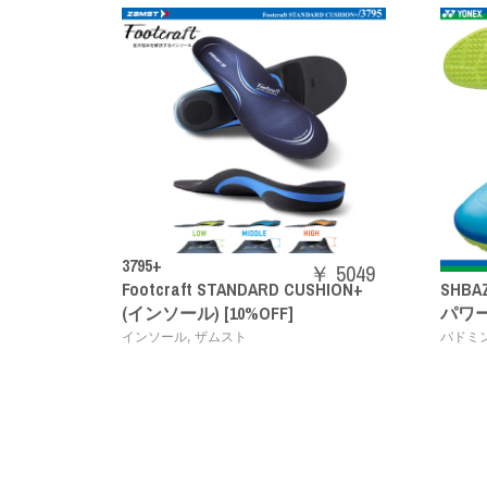
￥ 5049
t STANDARD CUSHION+
SHBAZ2M
￥ 1408
 [10%OFF]
パワークッションエアラスZメ
,
ザムスト
バドミントンシューズ
YONEX