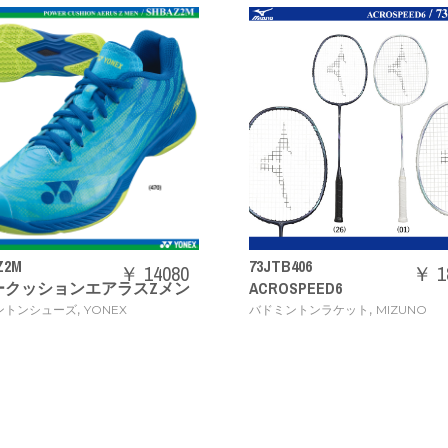
73JTB406
71GA2444
0
￥ 18480
ン
ACROSPEED6
ウエーブクロー 3
,
バドミントンラケット
MIZUNO
バドミントンシ