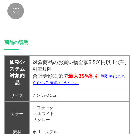
商品の説明
価格シ
対象商品のお買い物金額5,501円以上で割
ステム
引率UP!
対象商
合計金額次第で
最大25%割引
割引表はこち
品
らからご確認ください。
サイズ
70×13×30cm
-1.ブラック
カラー
-2.ホワイト
-3.グレー
素材
ポリエステル