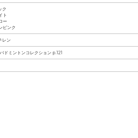
ラック
ワイト
エロー
オンピンク
チレン
年バドミントンコレクション p.121