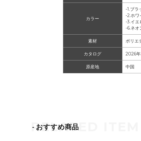
-1.ブ
-2.ホ
カラー
-3.イ
-6.ネ
素材
ポリエ
カタログ
2026
原産地
中国
- おすすめ商品