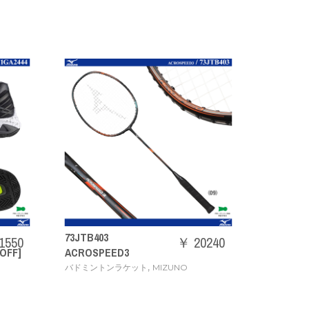
N2JYB59
73JTB403
【ONE 
1550
￥ 20240
OFF]
ACROSPEED3
定品]
,
,
バドミントンラケット
MIZUNO
タオル
MI