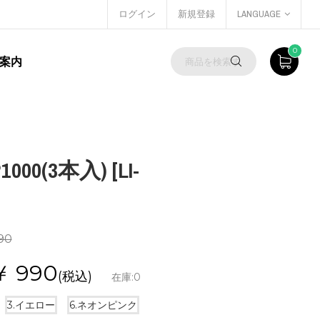
ログイン
新規登録
LANGUAGE
0
案内
00(3本入) [LI-
90
￥
990
(税込)
在庫:
0
3.イエロー
6.ネオンピンク