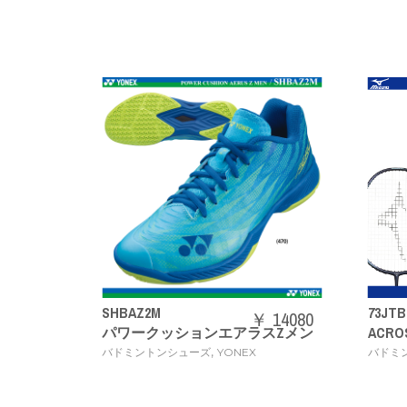
￥ 5049
SHION+
SHBAZ2M
73JTB
￥ 14080
パワークッションエアラスZメン
ACRO
,
バドミントンシューズ
YONEX
バドミ