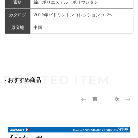
素材
綿、ポリエステル、ポリウレタン
カタログ
2026年バドミントンコレクション p.125
原産地
中国
- おすすめ商品
前
次