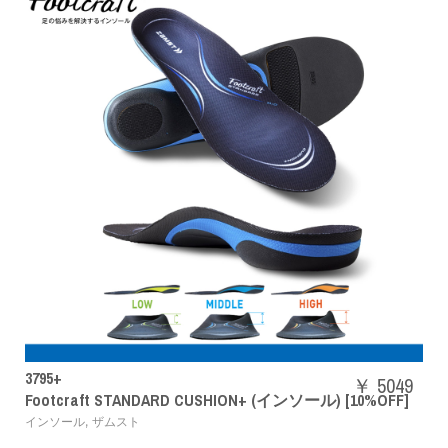
SHBAZ2M
￥ 5049
 CUSHION+ (インソール) [10%OFF]
パワークッションエア
,
バドミントンシューズ
YON