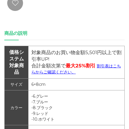
商品の説明
価格シ
対象商品のお買い物金額5,501円以上で割
ステム
引率UP!
対象商
合計金額次第で
最大25%割引
割引表はこち
品
らからご確認ください。
サイズ
6×8cm
-6.グレー
-7.ブルー
カラー
-8.ブラック
-9.レッド
-10.ホワイト