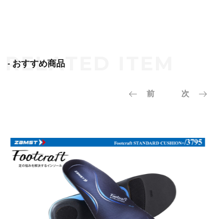
- おすすめ商品
前
次