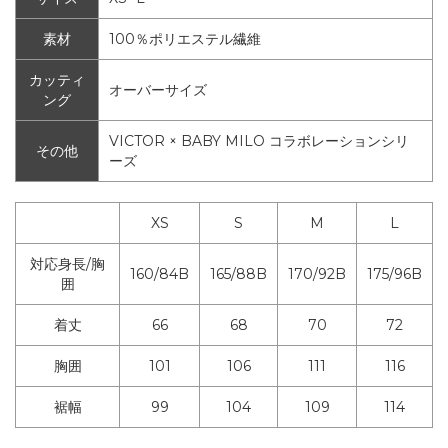
素材
100％ポリエステル繊維
カッティ
オーバーサイズ
ング
VICTOR × BABY MILO コラボレーションシリ
その他
ーズ
XS
S
M
L
対応身長/胸
160/84B
165/88B
170/92B
175/96B
囲
着丈
66
68
70
72
胸囲
101
106
111
116
裾幅
99
104
109
114