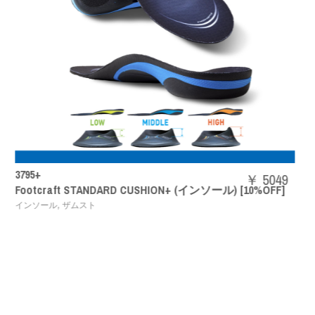
SHBAZ2M
￥ 5049
 CUSHION+ (インソール) [10%OFF]
パワークッションエア
,
バドミントンシューズ
YON