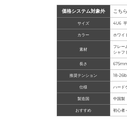
価格システム対象外
こち
サイズ
4U6 
カラー
ホワイ
フレー
素材
シャフ
長さ
675m
推奨テンション
18-26lb
仕様
ハード
製造国
中国製
おすすめ
初心者