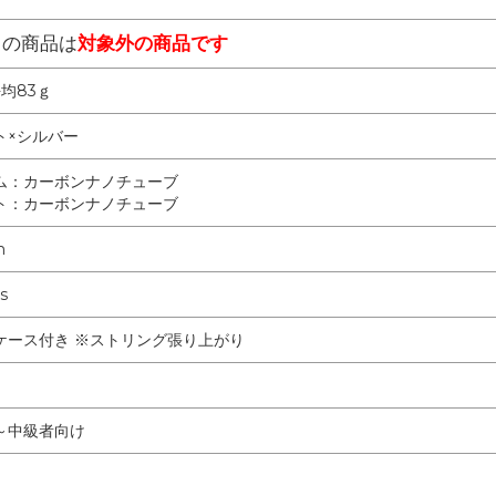
らの商品は
対象外の商品です
平均83ｇ
ト×シルバー
ム：カーボンナノチューブ
ト：カーボンナノチューブ
m
s
ケース付き ※ストリング張り上がり
～中級者向け