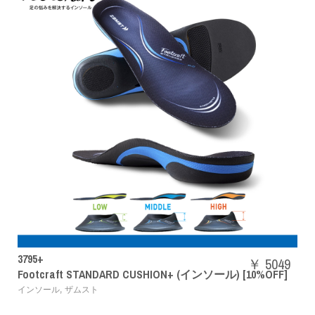
SHBAZ2M
￥ 5049
RD CUSHION+ (インソール) [10%OFF]
パワークッションエ
,
バドミントンシューズ
Y