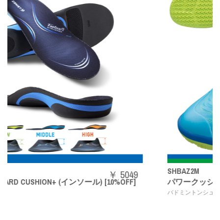
SHBAZ2M
￥ 5049
) [10%OFF]
パワークッションエアラスZメン
,
バドミントンシューズ
YONEX