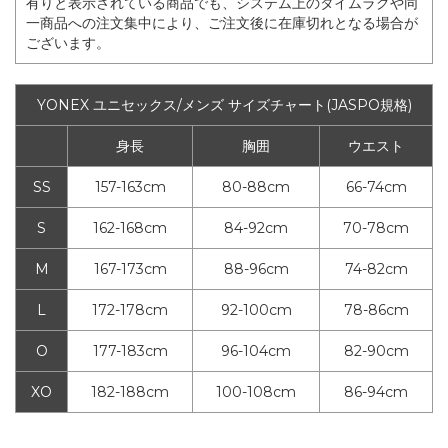
有りと表示されている商品でも、システム上のタイムラグや同
一商品への注文集中により、ご注文後に在庫切れとなる場合が
ございます。
YONEX ユニセックス/メンズ サイズチャート(JASPO規格)
身長
胸囲
ウエスト
SS
157-163cm
80-88cm
66-74cm
S
162-168cm
84-92cm
70-78cm
M
167-173cm
88-96cm
74-82cm
L
172-178cm
92-100cm
78-86cm
O
177-183cm
96-104cm
82-90cm
XO
182-188cm
100-108cm
86-94cm