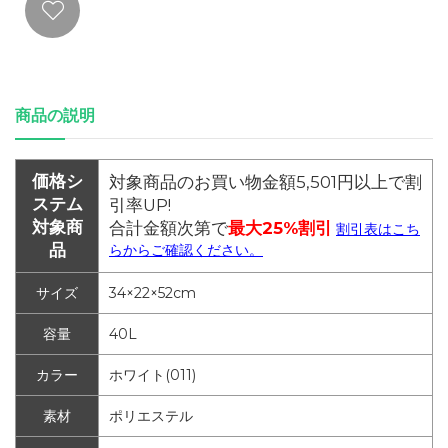
商品の説明
価格シ
対象商品のお買い物金額5,501円以上で割
ステム
引率UP!
対象商
合計金額次第で
最大25%割引
割引表はこち
品
らからご確認ください。
サイズ
34×22×52cm
容量
40L
カラー
ホワイト(011)
素材
ポリエステル