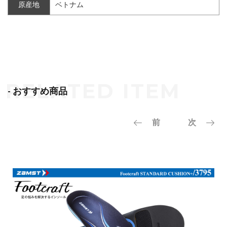
原産地
ベトナム
- おすすめ商品
前
次