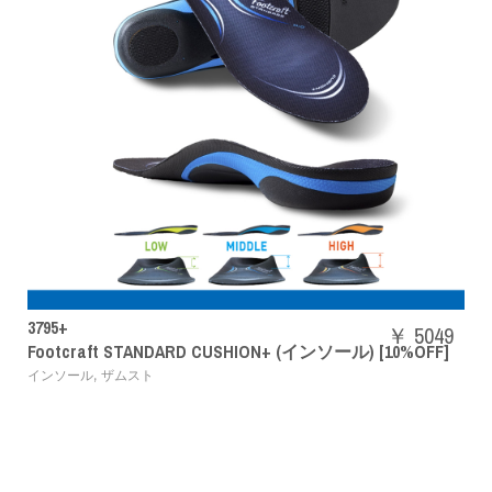
SHBAZ2M
￥ 5049
 CUSHION+ (インソール) [10%OFF]
パワークッションエア
,
バドミントンシューズ
YON