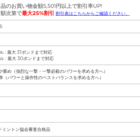
品のお買い物金額5,501円以上で割引率UP!
金額次第で
最大25%割引
割引表はこちらからご確認ください。
5
ル : 最大 31ポンドまで対応
ル : 最大 30ポンドまで対応
: やや重め（強烈な一撃・一撃必殺のパワーを求める方へ）
: 標準（パワーと操作性のベストバランスを求める方へ）
ドミントン協会審査合格品