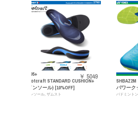
￥ 5049
 CUSHION+
SHBAZ2M
7
￥ 14080
]
パワークッションエアラスZメン
A
,
バドミントンシューズ
YONEX
バ