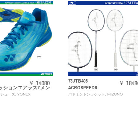
3JTB406
71GA2444
￥ 18480
CROSPEED6
ウエーブクロー 3 WIDE [
,
,
ドミントンラケット
MIZUNO
バドミントンシューズ
MIZU