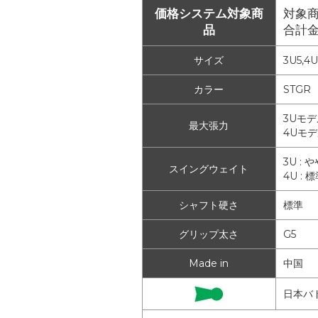
価格システム対象商
対象商
品
合計
サイズ
3U5,4U
カラー
STGR
3Uモデ
最大張力
4Uモデ
3U 
スイングウェイト
4U 
シャフト硬さ
標準
グリップ太さ
G5
Made in
中国
日本バ