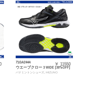
N2J
73JTB403
【O
￥ 11550
￥ 20240
30%OFF]
ACROSPEED3
定品
,
NO
バドミントンラケット
MIZUNO
タオ