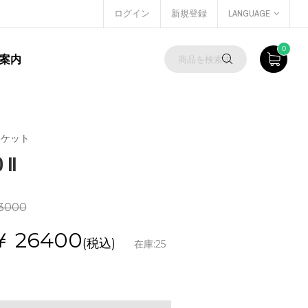
ログイン
新規登録
LANGUAGE
0
案内
ラケット
II
3000
￥
26400
(税込)
在庫:
25