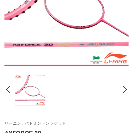
リーニン
,
バドミントンラケット