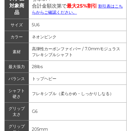
対象商
合計金額次第で
最大25%割引
割引表はこち
品
らからご確認ください。
サイズ
5U6
カラー
ネオンピンク
高弾性カーボンファイバー / 7.0mmモジュラス
素材
フレキシブルシャフト
最大張力
28lbs
バランス
トップヘビー
シャフト
フレキシブル（柔らかめ・しっかりしなる）
硬さ
グリップ
G6
太さ
グリップ
205mm