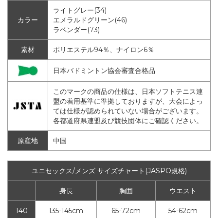
ライトグレー(34)
カラー
エメラルドグリーン(46)
ラベンダー(73)
素材
ポリエステル94％、ナイロン6％
日本バドミントン協会審査合格品
このマークの商品の仕様は、日本ソフトテニス連
盟の着用基準に準拠しておりますが、大会によっ
ては仕様が認められていない場合がございます。
各都道府県連盟及び競技団体にご確認ください。
原産地
中国
ユニセックス/メンズ サイズチャート(JASPO規格)
身長
胸囲
ウエスト
140
135-145cm
65-72cm
54-62cm