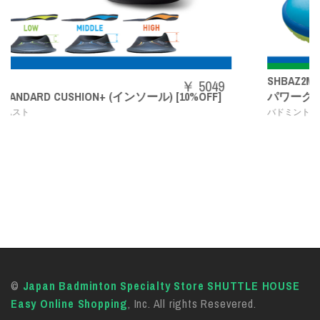
SHBAZ2M
￥ 5049
￥
0%OFF]
パワークッションエアラスZメン
,
バドミントンシューズ
YONEX
©
Japan Badminton Specialty Store SHUTTLE HOUSE
Easy Online Shopping
, Inc. All rights Resevered.