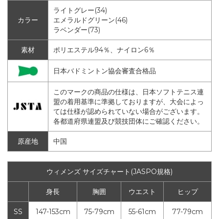
ライトグレー(34)
カラー
エメラルドグリーン(46)
ラベンダー(73)
素材
ポリエステル94％、ナイロン6％
日本バドミントン協会審査合格品
このマークの商品の仕様は、日本ソフトテニス連
盟の着用基準に準拠しておりますが、大会によっ
ては仕様が認められていない場合がございます。
各都道府県連盟及び競技団体にご確認ください。
原産地
中国
ウィメンズ サイズチャート(JASPO規格)
身長
胸囲
ウエスト
ヒップ
SS
147-153cm
75-79cm
55-61cm
77-79cm