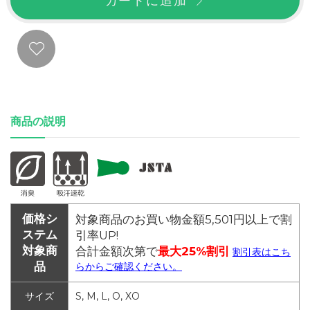
カートに追加
商品の説明
価格シ
対象商品のお買い物金額5,501円以上で割
ステム
引率UP!
対象商
合計金額次第で
最大25%割引
割引表はこち
品
らからご確認ください。
サイズ
S, M, L, O, XO