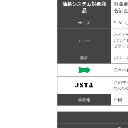
価格システム対象商
対象商
品
合計
サイズ
S, M, L
ネイビー
カラー
ホワイト
ブラック
素材
ポリエ
日本バ
このマ
れてい
原産地
中国