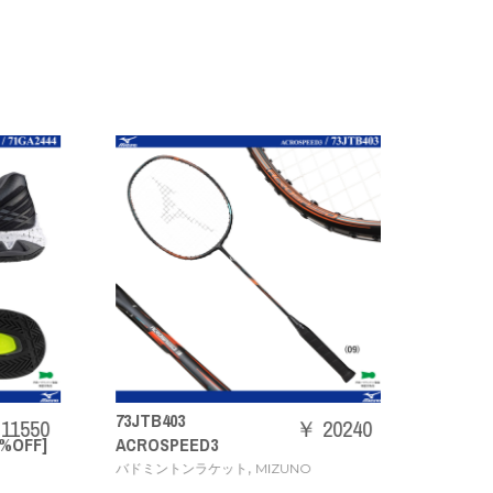
N2JYB59
73JTB403
【ONE 
1550
￥ 20240
OFF]
ACROSPEED3
定品]
,
,
バドミントンラケット
MIZUNO
タオル
MI