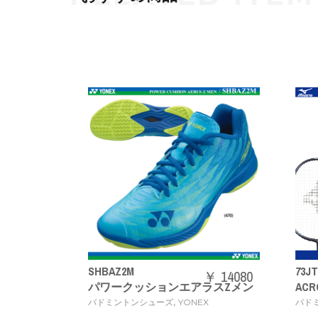
￥ 5049
SHION+
SHBAZ2M
73JTB
￥ 14080
パワークッションエアラスZメン
ACRO
,
バドミントンシューズ
YONEX
バドミ