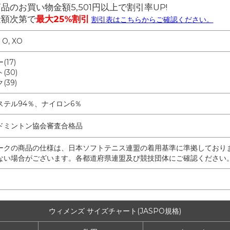
品のお買い物金額5,501円以上で割引率UP!
金額次第で
最大25%割引
割引表はこちらからご確認ください。
, O, XO
(17)
(30)
(39)
ステル94％、ナイロン6％
ドミントン協会審査合格品
ークの商品の仕様は、日本ソフトテニス連盟の着用基準に準拠しており
ない場合がございます。各都道府県連盟及び競技団体にご確認ください
ウィメンズ サイズチャート(JASPO規格)