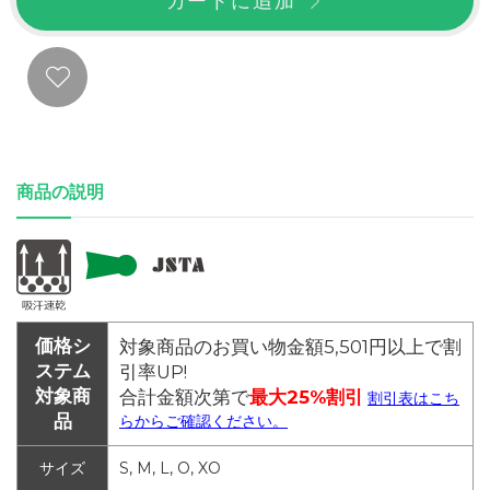
カートに追加
商品の説明
価格シ
対象商品のお買い物金額5,501円以上で割
ステム
引率UP!
対象商
合計金額次第で
最大25%割引
割引表はこち
品
らからご確認ください。
サイズ
S, M, L, O, XO