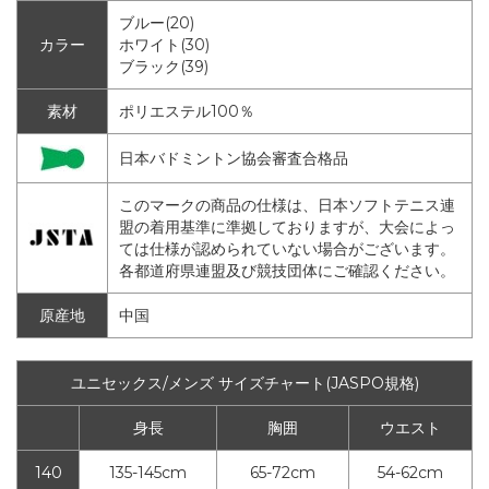
ブルー(20)
カラー
ホワイト(30)
ブラック(39)
素材
ポリエステル100％
日本バドミントン協会審査合格品
このマークの商品の仕様は、日本ソフトテニス連
盟の着用基準に準拠しておりますが、大会によっ
ては仕様が認められていない場合がございます。
各都道府県連盟及び競技団体にご確認ください。
原産地
中国
ユニセックス/メンズ サイズチャート(JASPO規格)
身長
胸囲
ウエスト
140
135-145cm
65-72cm
54-62cm