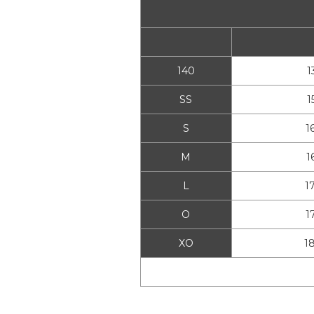
140
1
SS
1
S
1
M
1
L
1
O
1
XO
1