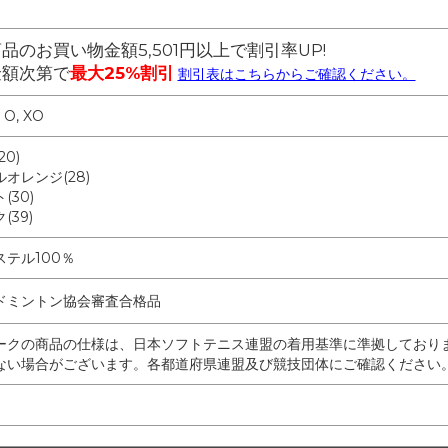
品のお買い物金額5,501円以上で割引率UP!
金額次第で
最大25%割引
割引表はこちらからご確認ください。
, O, XO
0)
オレンジ(28)
(30)
(39)
ステル100％
ドミントン協会審査合格品
ークの商品の仕様は、日本ソフトテニス連盟の着用基準に準拠しており
ない場合がございます。各都道府県連盟及び競技団体にご確認ください