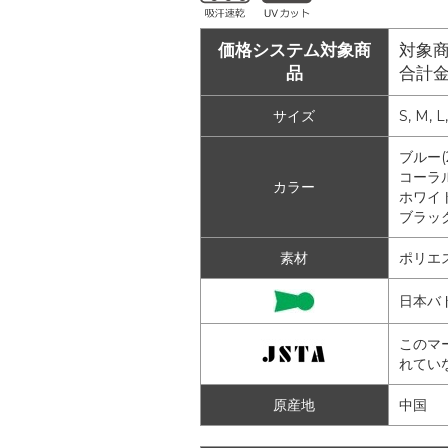
価格システム対象商
対象商
品
合計
サイズ
S, M, L
ブルー(2
コーラル
カラー
ホワイト
ブラック
素材
ポリエ
日本バ
このマ
れてい
原産地
中国