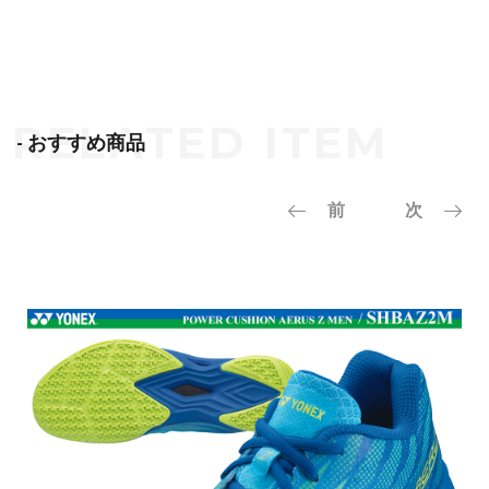
- おすすめ商品
前
次