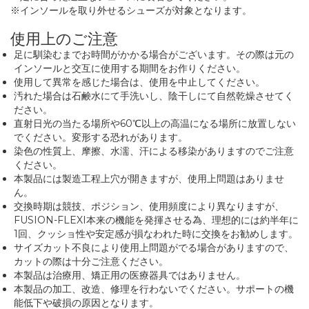
※インソールを取り外せるシューズが対象となります。
使用上のご注意
足に馴染むまでお時間がかかる場合がございます。その際は元の
インソールと交互に使用する期間をお作りください。
使用して異常を感じた場合は、使用を中止してください。
汚れた場合は石鹸水にて手洗いし、陰干しにて自然乾燥させてく
ださい。
直射日光の当たる場所や60℃以上の高温になる場所に放置しない
でください。変形する恐れがあります。
染色の性質上、摩擦、水濡、汗による移染がありますのでご注意
ください。
本製品には製造工程上穴が開きますが、使用上問題はありませ
ん。
交換時期は競技、ポジション、使用頻度により異なりますが、
FUSION-FLEXI本来の機能を発揮させる為、理想的には約半年に
1回、クッショ性や安定感が損なわれた時に交換をお勧めします。
サイズカット不良により使用上問題がでる場合がありますので、
カットの際は十分ご注意ください。
本製品は治療用、矯正用の医療器具ではありません。
本製品の加工、改造、修理を行わないでください。サポートの機
能低下や破損の原因となります。