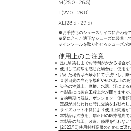
M(25.0 - 26.5)
L(27.0 - 28.0)
XL(28.5 - 29.5)
※お手持ちのシューズサイズに合わせ
※足に合った適正なシューズに装着し
※インソールを取り外せるシューズが
使用上のご注意
足に馴染むまでお時間がかかる場合が
使用して異常を感じた場合は、使用を
汚れた場合は石鹸水にて手洗いし、陰
直射日光の当たる場所や60℃以上の
染色の性質上、摩擦、水濡、汗による
本製品には製造工程上穴が開きますが
交換時期は競技、ポジション、使用頻度
定感が損なわれた時に交換をお勧めし
サイズカット不良により使用上問題が
本製品は治療用、矯正用の医療器具で
本製品の加工、改造、修理を行わない
[2023/10]使用材料高騰のため