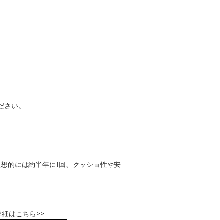
ださい。
理想的には約半年に1回、クッショ性や安
詳細はこちら>>