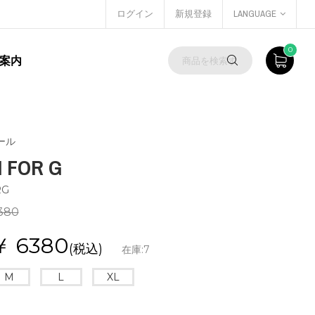
ログイン
新規登録
LANGUAGE
0
案内
ール
I FOR G
RG
380
￥
6380
(税込)
在庫:
7
M
L
XL