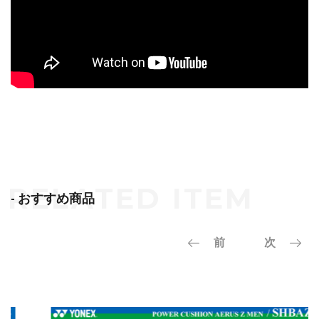
- おすすめ商品
前
次