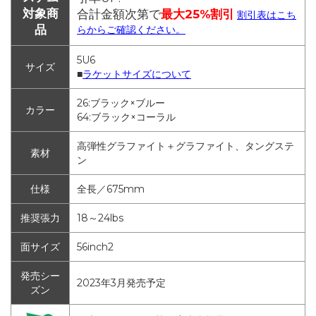
対象商
合計金額次第で
最大25%割引
割引表はこち
品
らからご確認ください。
5U6
サイズ
■
ラケットサイズについて
26:ブラック×ブルー
カラー
64:ブラック×コーラル
高弾性グラファイト＋グラファイト、タングステ
素材
ン
仕様
全長／675mm
推奨張力
18～24lbs
面サイズ
56inch2
発売シー
2023年3月発売予定
ズン