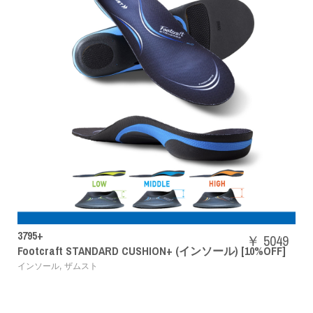
SHBAZ2M
￥ 5049
t STANDARD CUSHION+ (インソール) [10%OFF]
パワーク
ザムスト
バドミントン