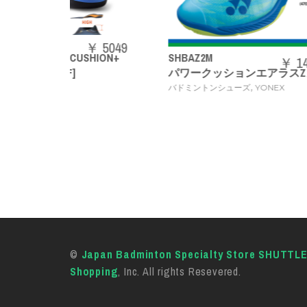
￥ 5049
SHION+
SHBAZ2M
73JTB
￥ 14080
パワークッションエアラスZメン
ACRO
,
バドミントンシューズ
YONEX
バドミ
©
Japan Badminton Specialty Store SHUTTL
Shopping
, Inc. All rights Resevered.