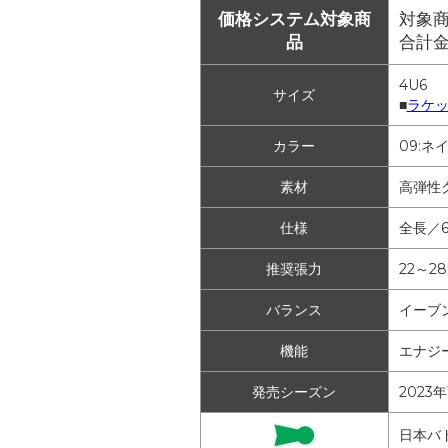
価格システム対象商
対象商
品
合計
4U6
サイズ
■
ラケ
カラー
09:ネ
素材
高弾性
仕様
全長／6
推奨張力
22～28
バランス
イーブ
機能
エナジ
発売シーズン
2023
日本バ