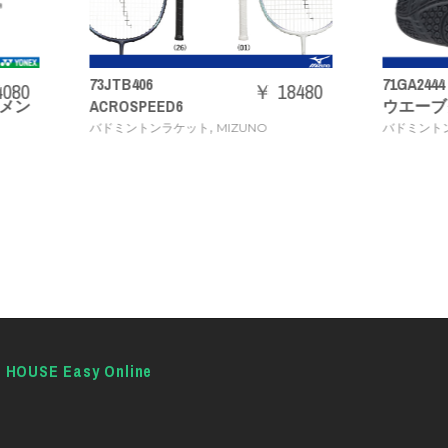
406
71GA2444
￥ 18480
￥ 1
SPEED6
ウエーブクロー 3 WIDE [30%
,
,
ントンラケット
MIZUNO
バドミントンシューズ
MIZUNO
E HOUSE Easy Online