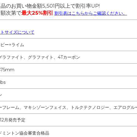
品のお買い物金額5,501円以上で割引率UP!
金額次第で
最大25%割引
割引表はこちらからご確認ください。
ットサイズについて
イビー×ライム
グラファイト、グラファイト、4Tカーボン
75mm
lbs
ン
ーフレーム、マキシゾーンフェイス、トルクテクノロジー、エアログル
年12月発売予定
ドミントン協会審査合格品