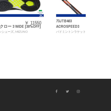
N2JYB59
73JTB403
【ONE 
1550
￥ 20240
OFF]
ACROSPEED3
定品]
,
,
バドミントンラケット
MIZUNO
タオル
MI