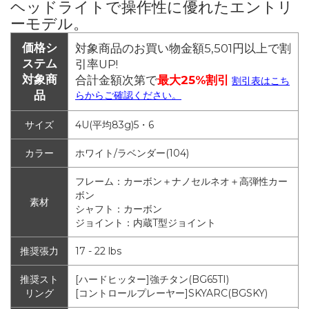
ヘッドライトで操作性に優れたエントリ
ーモデル。
価格シ
対象商品のお買い物金額5,501円以上で割
ステム
引率UP!
対象商
合計金額次第で
最大25%割引
割引表はこち
品
らからご確認ください。
サイズ
4U(平均83g)5・6
カラー
ホワイト/ラベンダー(104)
フレーム：カーボン＋ナノセルネオ＋高弾性カー
ボン
素材
シャフト：カーボン
ジョイント：内蔵T型ジョイント
推奨張力
17 - 22 lbs
推奨スト
[ハードヒッター]強チタン(BG65TI)
リング
[コントロールプレーヤー]SKYARC(BGSKY)