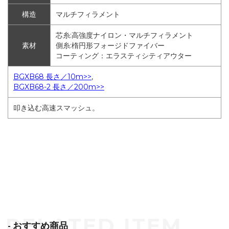
構造
マルチフィラメント
芯糸:高強度ナイロン・マルチフィラメント
素材
側糸:楕円形フォージドファイバー
コーティング：エラスティシティアウター
BGXB68 長さ／10m>>
,
BGXB68-2 長さ／200m>>
叩き込む高速スマッシュ。
- おすすめ商品