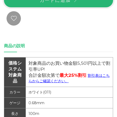
カートに追加
商品の説明
価格シ
対象商品のお買い物金額5,501円以上で割
ステム
引率UP!
対象商
合計金額次第で
最大25%割引
割引表はこち
品
らからご確認ください。
カラー
ホワイト(011)
ゲージ
0.68mm
長さ
100m