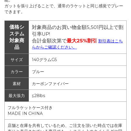
ガットを張り上げることで、通常のラケットと同じ感覚でプレー
できます。
価格シ
対象商品のお買い物金額5,501円以上で割
ステム
引率UP!
対象商
合計金額次第で
最大25%割引
割引表はこち
品
らからご確認ください。
サイズ
140グラムG5
カラー
ブルー
素材
カーボンファイバー
最大張力
≦28lbs
フルラケットケース付き
MADE IN CHINA
店舗と在庫を共有しているため、ご注文を頂いた時点では在庫