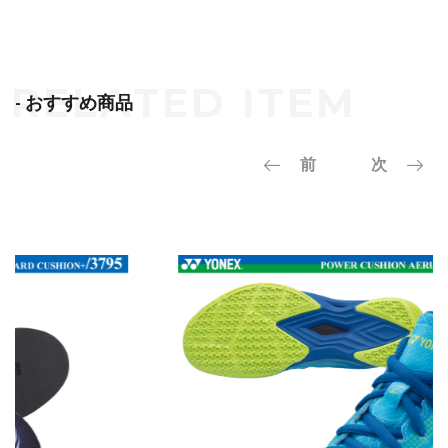
- おすすめ商品
前
次