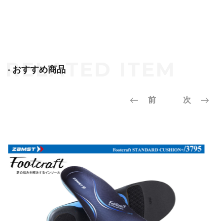
- おすすめ商品
前
次