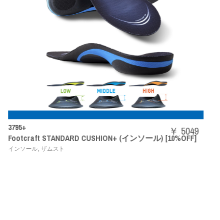
SHBAZ2M
￥ 5049
N+ (インソール) [10%OFF]
パワークッションエアラスZメ
,
バドミントンシューズ
YONEX