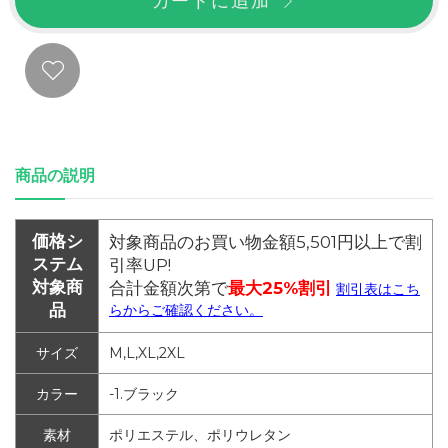
カートに追加
商品の説明
価格シ
対象商品のお買い物金額5,501円以上で割
ステム
引率UP!
対象商
合計金額次第で
最大25%割引
割引表はこち
品
らからご確認ください。
サイズ
M,L,XL,2XL
カラー
-1.ブラック
素材
ポリエステル、ポリウレタン