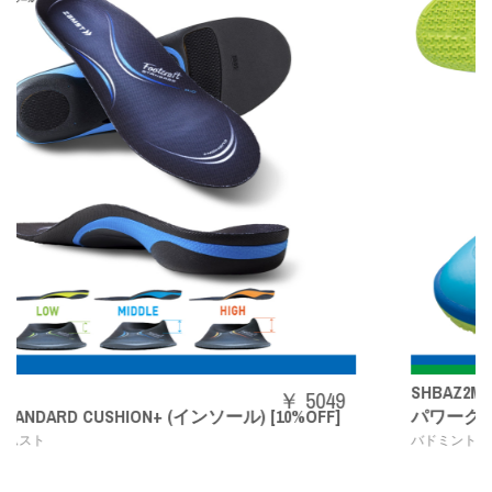
SHBAZ2M
￥ 5049
ンソール) [10%OFF]
パワークッションエアラスZメン
,
バドミントンシューズ
YONEX