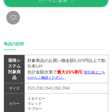
カートに追加
商品の説明
価格シ
対象商品のお買い物金額5,501円以上で割
ステム
引率UP!
対象商
合計金額次第で
最大25%割引
割引表はこち
品
らからご確認ください。
サイズ
J120,J130,J140,J150,J160
-2.ネイビー
カラー
-3.レッド
-4.ブルー