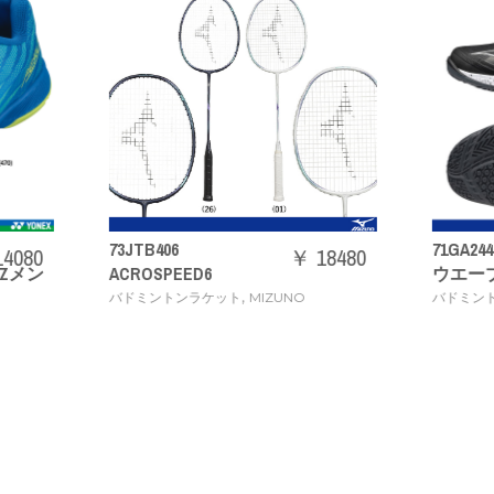
406
71GA2444
￥ 18480
￥ 1
SPEED6
ウエーブクロー 3 WIDE [30%
,
,
ントンラケット
MIZUNO
バドミントンシューズ
MIZUNO