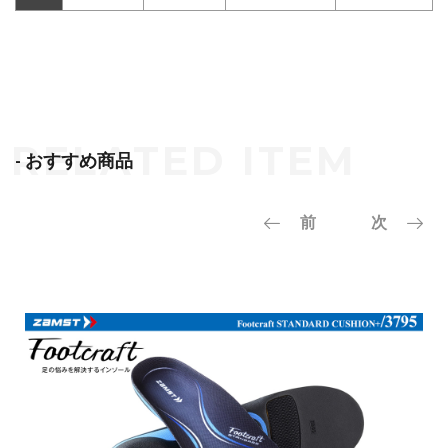
- おすすめ商品
前
次