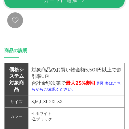
カートに追加
商品の説明
価格シ
対象商品のお買い物金額5,501円以上で割
ステム
引率UP!
対象商
合計金額次第で
最大25%割引
割引表はこち
品
らからご確認ください。
サイズ
S,M,L,XL,2XL,3XL
-1.ホワイト
カラー
-2.ブラック