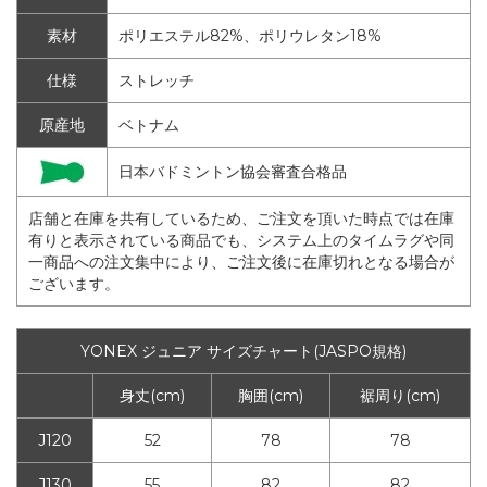
素材
ポリエステル82%、ポリウレタン18%
仕様
ストレッチ
原産地
ベトナム
日本バドミントン協会審査合格品
店舗と在庫を共有しているため、ご注文を頂いた時点では在庫
有りと表示されている商品でも、システム上のタイムラグや同
一商品への注文集中により、ご注文後に在庫切れとなる場合が
ございます。
YONEX ジュニア サイズチャート(JASPO規格)
身丈(cm)
胸囲(cm)
裾周り(cm)
J120
52
78
78
J130
55
82
82