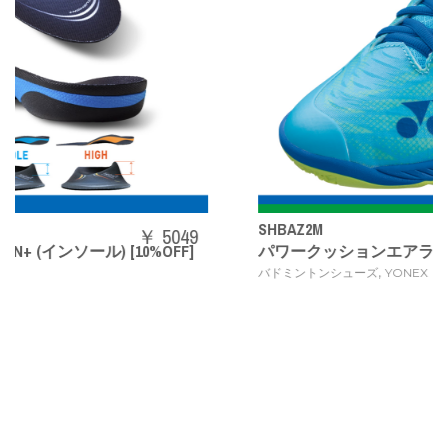
SHBAZ2M
9
￥ 1408
パワークッションエアラスZメン
,
バドミントンシューズ
YONEX