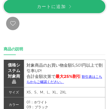
カートに追加
商品の説明
価格シ
対象商品のお買い物金額5,501円以上で割
ステム
引率UP!
対象商
合計金額次第で
最大25%割引
割引表はこち
品
らからご確認ください。
サイズ
XS、S、M、L、XL、2XL
01：ホワイト
カラー
09：ブラック