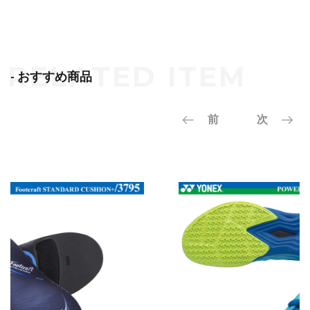
- おすすめ商品
前
次