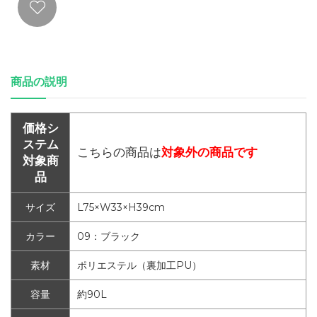
商品の説明
価格シ
ステム
こちらの商品は
対象外の商品です
対象商
品
サイズ
L75×W33×H39cm
カラー
09：ブラック
素材
ポリエステル（裏加工PU）
容量
約90L