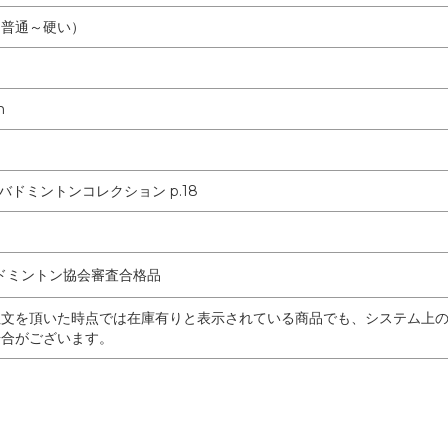
M（普通～硬い）
m
年バドミントンコレクション p.18
ドミントン協会審査合格品
注文を頂いた時点では在庫有りと表示されている商品でも、システム上
場合がございます。