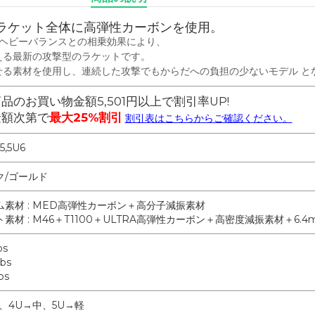
」は、ラケット全体に⾼弾性カーボンを使⽤。
ドヘビーバランスとの相乗効果により、
える最新の攻撃型のラケットです。
せる素材を使⽤し、連続した攻撃でもからだへの負担の少ないモデル と
品のお買い物金額5,501円以上で割引率UP!
金額次第で
最大25%割引
割引表はこちらからご確認ください。
5,5U6
ク/ゴールド
ム素材 : MED高弾性カーボン＋高分子減振素材
素材 : M46＋T1100＋ULTRA高弾性カーボン＋高密度減振素材＋6.
bs
bs
bs
、4U→中、5U→軽