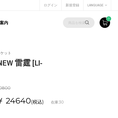
ログイン
新規登録
LANGUAGE
0
案内
ラケット
NEW 雷霆 [LI-
0800
￥
24640
(税込)
在庫:
30