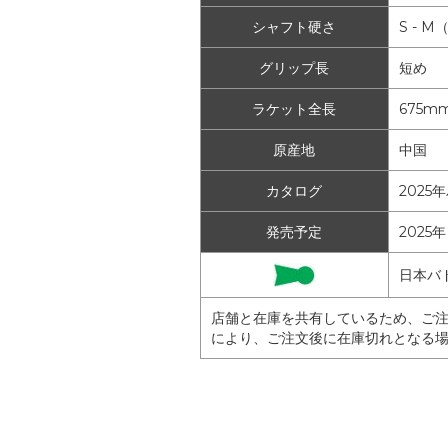
シャフト硬さ
S - 
グリップ長
短め
ラケット全長
675m
原産地
中国
カタログ
2025
発売予定
2025年
日本バ
店舗と在庫を共有しているため、ご
により、ご注文後に在庫切れとなる