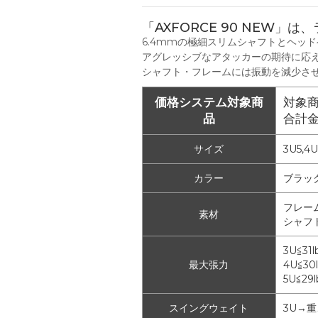
「AXFORCE 90 NEW
6.4mmの極細スリムシャフトとヘッ
アグレッシブなアタッカーの期待に応
シャフト・フレームには振動を減少さ
価格システム対象商
対象商
品
合計
サイズ
3U5,4U
カラー
ブラッ
フレー
素材
シャフト
3U≦31l
最大張力
4U≦30l
5U≦29l
スイングウェイト
3U→重