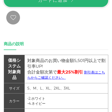
カートに追加
商品の説明
価格シ
対象商品のお買い物金額5,501円以上で割
ステム
引率UP!
対象商
合計金額次第で
最大25%割引
割引表はこち
品
らからご確認ください。
サイズ
S、M、L、XL、2XL、3XL
-2.ホワイト
カラー
-4.ネイビー