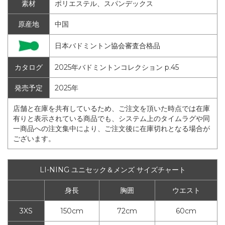
素材
ポリエステル、スパンデックス
原産地
中国
日本バドミントン協会審査合格品
カタログ
2025年バドミントンコレクション p.45
発売予定
2025年
店舗と在庫を共有しているため、ご注文を頂いた時点では在庫
有りと表示されている商品でも、システム上のタイムラグや同
一商品への注文集中により、ご注文後に在庫切れとなる場合が
ございます。
LI-NING ユニセック＆メンズ サイズチャート
身長
胸囲
ウエスト
3XS
150cm
72cm
60cm