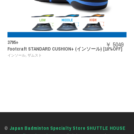
SHBAZ2M
￥ 5049
 CUSHION+ (インソール) [10%OFF]
パワークッションエア
,
バドミントンシューズ
YON
©
Japan Badminton Specialty Store SHUTTLE HOUSE