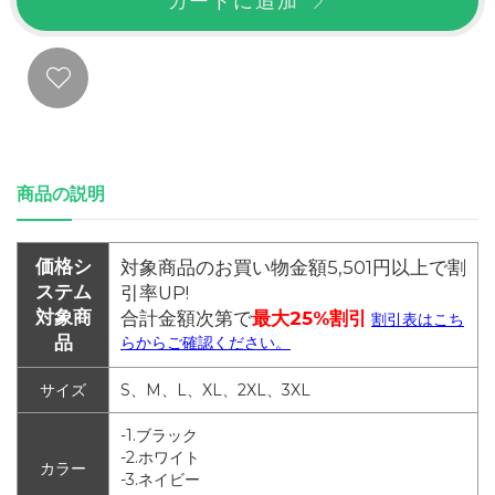
カートに追加
商品の説明
価格シ
対象商品のお買い物金額5,501円以上で割
ステム
引率UP!
対象商
合計金額次第で
最大25%割引
割引表はこち
品
らからご確認ください。
サイズ
S、M、L、XL、2XL、3XL
-1.ブラック
-2.ホワイト
カラー
-3.ネイビー