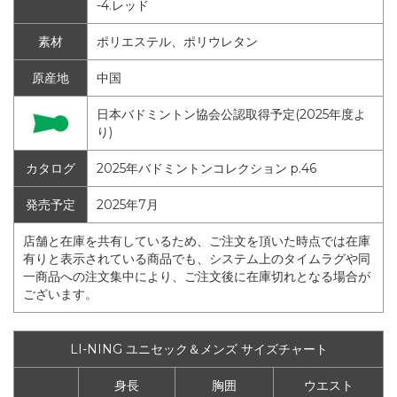
-4.レッド
素材
ポリエステル、ポリウレタン
原産地
中国
日本バドミントン協会公認取得予定(2025年度よ
り)
カタログ
2025年バドミントンコレクション p.46
発売予定
2025年7月
店舗と在庫を共有しているため、ご注文を頂いた時点では在庫
有りと表示されている商品でも、システム上のタイムラグや同
一商品への注文集中により、ご注文後に在庫切れとなる場合が
ございます。
LI-NING ユニセック＆メンズ サイズチャート
身長
胸囲
ウエスト