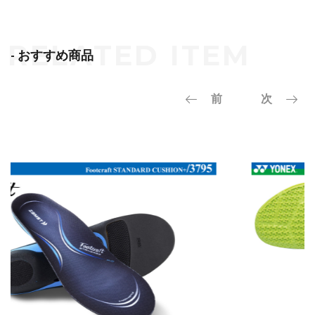
- おすすめ商品
前
次