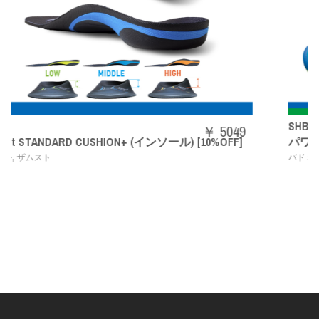
SHBAZ2M
￥ 5049
 [10%OFF]
パワークッションエアラスZメン
,
バドミントンシューズ
YONEX