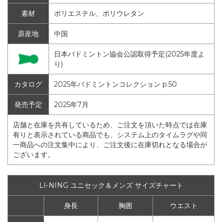
素材
ポリエステル、ポリウレタン
原産地
中国
日本バドミントン協会公認取得予定(2025年度よ
り)
カタログ
2025年バドミントンコレクション p.50
発売予定
2025年7月
店舗と在庫を共有しているため、ご注文を頂いた時点では在庫
有りと表示されている商品でも、システム上のタイムラグや同
一商品への注文集中により、ご注文後に在庫切れとなる場合が
ございます。
LI-NING ユニセック＆メンズ サイズチャート
身長
胸囲
ウエスト