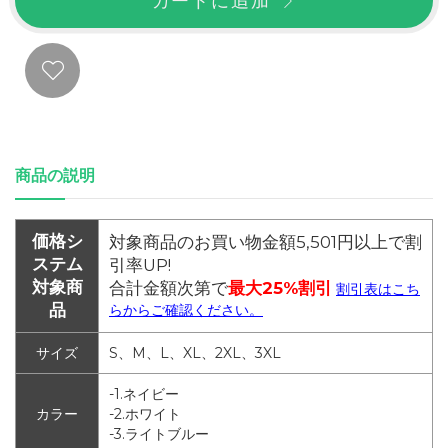
カートに追加
商品の説明
価格シ
対象商品のお買い物金額5,501円以上で割
ステム
引率UP!
対象商
合計金額次第で
最大25%割引
割引表はこち
品
らからご確認ください。
サイズ
S、M、L、XL、2XL、3XL
-1.ネイビー
カラー
-2.ホワイト
-3.ライトブルー