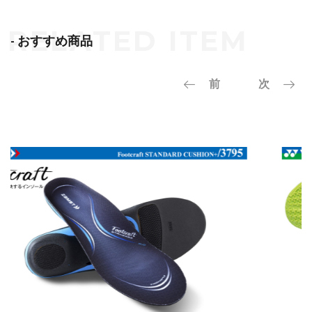
- おすすめ商品
前
次