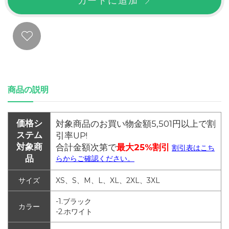
カートに追加
商品の説明
価格シ
対象商品のお買い物金額5,501円以上で割
ステム
引率UP!
対象商
合計金額次第で
最大25%割引
割引表はこち
品
らからご確認ください。
サイズ
XS、S、M、L、XL、2XL、3XL
-1.ブラック
カラー
-2.ホワイト