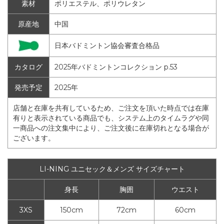
素材
ポリエステル、ポリウレタン
原産地
中国
日本バドミントン協会審査合格品
カタログ
2025年バドミントンコレクション p.53
発売予定
2025年
店舗と在庫を共有しているため、ご注文を頂いた時点では在庫
有りと表示されている商品でも、システム上のタイムラグや同
一商品への注文集中により、ご注文後に在庫切れとなる場合が
ございます。
LI-NING ユニセック＆メンズ サイズチャート
身長
胸囲
ウエスト
3XS
150cm
72cm
60cm