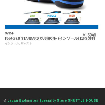
SHBAZ2M
￥ 5049
+ (インソール) [10%OFF]
パワークッションエアラスZメ
,
バドミントンシューズ
YONEX
©
Japan Badminton Specialty Store SHUTTLE HOUSE