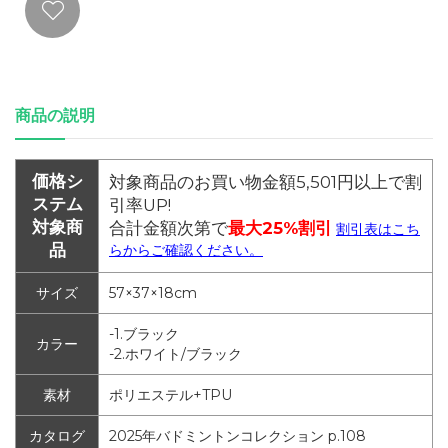
商品の説明
価格シ
対象商品のお買い物金額5,501円以上で割
ステム
引率UP!
対象商
合計金額次第で
最大25%割引
割引表はこち
品
らからご確認ください。
サイズ
57×37×18cm
-1.ブラック
カラー
-2.ホワイト/ブラック
素材
ポリエステル+TPU
カタログ
2025年バドミントンコレクション p.108