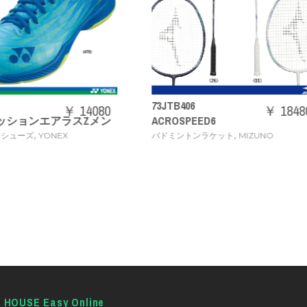
TB406
71GA2444
￥ 18480
￥ 
OSPEED6
ウエーブクロー 3 WIDE [30
,
,
ミントンラケット
MIZUNO
バドミントンシューズ
MIZUNO
E HOUSE Easy Online