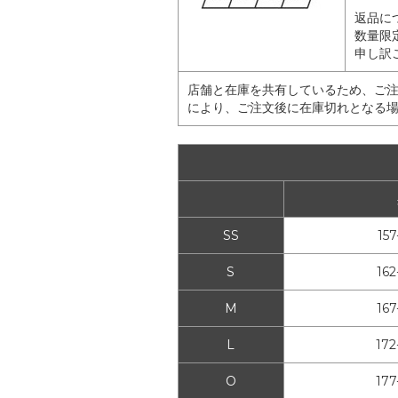
返品に
数量限
申し訳
店舗と在庫を共有しているため、ご
により、ご注文後に在庫切れとなる
SS
15
S
16
M
16
L
172
O
177