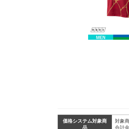
価格システム対象商
対象商
品
合計