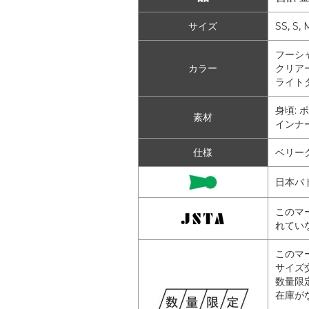
サイズ
SS, S, 
フーシャ 
カラー
クリアー
ライトタ
身頃:
素材
インナー
仕様
ベリーク
日本バ
このマ
れてい
このマ
サイズ
数量限
在庫が