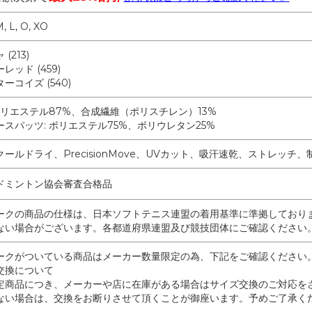
M, L, O, XO
(213)
レッド (459)
ーコイズ (540)
 ポリエステル87%、合成繊維（ポリスチレン）13%
スパッツ: ポリエステル75%、ポリウレタン25%
ールドライ、PrecisionMove、UVカット、吸汗速乾、ストレッチ、
ドミントン協会審査合格品
ークの商品の仕様は、日本ソフトテニス連盟の着用基準に準拠しており
ない場合がございます。各都道府県連盟及び競技団体にご確認ください
ークがついている商品はメーカー数量限定の為、下記をご確認ください
交換について
定商品につき、メーカーや店に在庫がある場合はサイズ交換のご対応を
ない場合は、交換をお断りさせて頂くことが御座います。予めご了承く