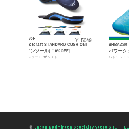
￥ 5049
USHION+
SHBAZ2M
73J
￥ 14080
パワークッションエアラスZメン
ACR
,
バドミントンシューズ
YONEX
バド
©
Japan Badminton Specialty Store SHUTTL