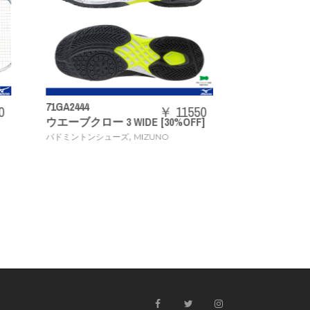
N2JYB
73JTB403
【ONE
11550
￥ 20240
%OFF]
ACROSPEED3
定品]
,
,
バドミントンラケット
MIZUNO
タオル