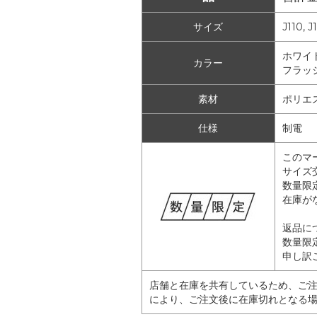
サイズ
J110, J
ホワイト(
カラー
フラッシ
素材
ポリエ
仕様
制電
このマ
サイズ
数量限
在庫が
返品に
数量限
申し訳
店舗と在庫を共有しているため、ご
により、ご注文後に在庫切れとなる