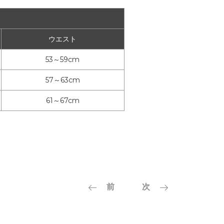
ウエスト
53～59cm
57～63cm
61～67cm
前
次