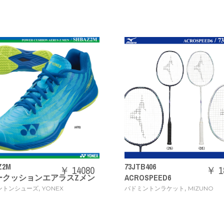
73JTB406
71GA2444
￥ 18480
ACROSPEED6
ウエーブクロー 3 WIDE 
,
,
バドミントンラケット
MIZUNO
バドミントンシューズ
MIZ