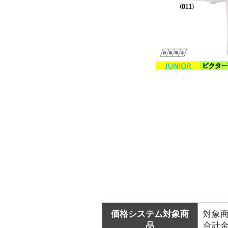
価格システム対象商
対象商
品
合計