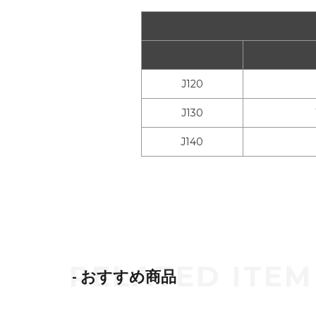
J120
J130
J140
- おすすめ商品