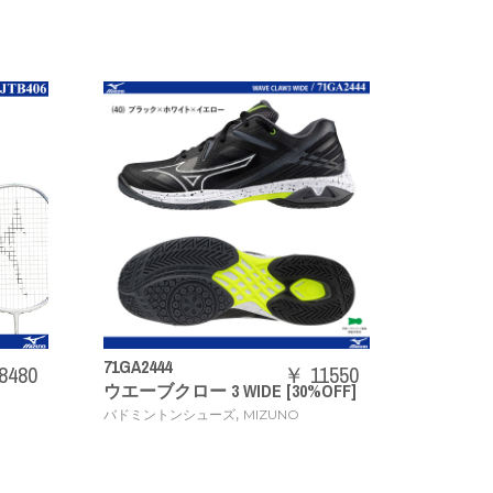
N2
73JTB403
【
￥ 11550
￥ 20240
[30%OFF]
ACROSPEED3
定
,
UNO
バドミントンラケット
MIZUNO
タ