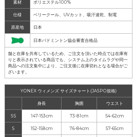
素材
ポリエステル100%
仕様
ベリークール、UVカット、吸汗速乾、制電
原産地
日本
日本バドミントン協会審査合格品
舗と在庫を共有しているため、ご注文を頂いた時点では在庫有
りと表示されている商品でも、システム上のタイムラグや同一
商品への注文集中により、ご注文後に在庫切れとなる場合がご
ざいます。
YONEX ウィメンズ サイズチャート(JASPO規格)
身長
胸囲
ウエスト
SS
147-153cm
73-81cm
54-62cm
S
152-158cm
76-84cm
57-65cm