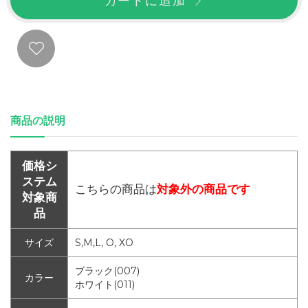
カートに追加
商品の説明
価格シ
ステム
こちらの商品は
対象外の商品です
対象商
品
サイズ
S,M,L, O, XO
ブラック(007)
カラー
ホワイト(011)