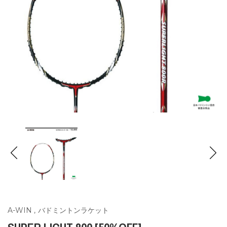
A-WIN
,
バドミントンラケット