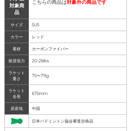
こちらの商品は
対象外の商品です
対象商
品
サイズ
5U5
カラー
レッド
素材
カーボンファイバー
推奨張力
20-26lbs
ラケット
75〜79g
重さ
ラケット
675mm
全長
原産地
中国
日本バドミントン協会審査合格品