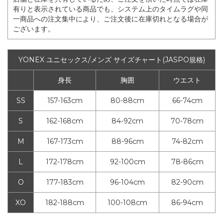
有りと表示されている商品でも、システム上のタイムラグや同
一商品への注文集中により、ご注文後に在庫切れとなる場合が
ございます。
YONEX ユニセックス/メンズ サイズチャート(JASPO規格)
身長
胸囲
ウエスト
SS
157-163cm
80-88cm
66-74cm
S
162-168cm
84-92cm
70-78cm
M
167-173cm
88-96cm
74-82cm
L
172-178cm
92-100cm
78-86cm
O
177-183cm
96-104cm
82-90cm
XO
182-188cm
100-108cm
86-94cm