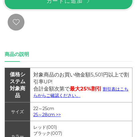
カートに追加
商品の説明
価格シ
対象商品のお買い物金額5,501円以上で割
ステム
引率UP!
対象商
合計金額次第で
最大25%割引
割引表はこち
品
らからご確認ください。
22～25cm
サイズ
25～28cm >>
レッド(001)
ブラック(007)
カラー