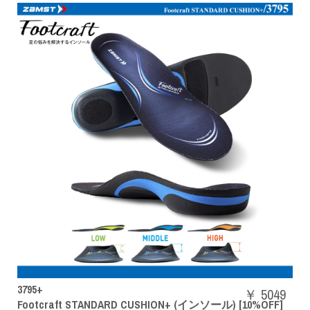
SHBAZ2M
￥ 5049
t STANDARD CUSHION+ (インソール) [10%OFF]
パワーク