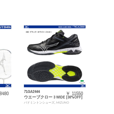
73JTB403
￥ 11550
￥ 20240
 WIDE [30%OFF]
ACROSPEED3
,
,
ューズ
MIZUNO
バドミントンラケット
MIZUNO