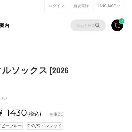
ログイン
新規登録
LANGUAGE
0
案内
クルソックス [2026
430
￥
1430
(税込)
在庫:
30
ネイビーブルー
037/ワインレッド