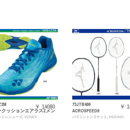
73JTB406
71GA2444
0
￥ 18480
ン
ACROSPEED6
ウエーブクロー 3
,
バドミントンラケット
MIZUNO
バドミントンシ