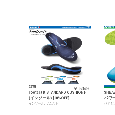
￥ 5049
t STANDARD CUSHION+
SHBAZ2M
￥ 1408
 [10%OFF]
パワークッションエアラスZメ
,
ザムスト
バドミントンシューズ
YONEX