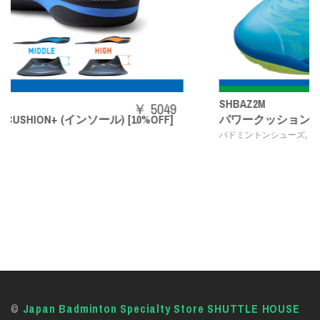
SHBAZ2M
5049
￥ 1
%OFF]
パワークッションエアラスZメン
,
バドミントンシューズ
YONEX
©
Japan Badminton Specialty Store SHUTTLE HOUSE