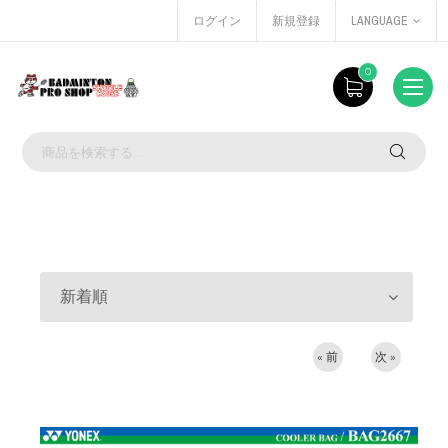
ログイン
新規登録
LANGUAGE
0
新着順
« 前
次 »